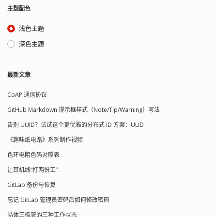
主题配色
浅色主题
深色主题
最新文章
CoAP 通信协议
GitHub Markdown 提示框样式（Note/Tip/Warning）写法
告别 UUID？试试这个更优雅的分布式 ID 方案：ULID
《趣味纸电路》系列制作视频
色环电阻色码对照表
让耳机线“打两份工”
GitLab 备份与恢复
忘记 GitLab 管理员密码后如何修改密码
晶体三极管的三种工作状态