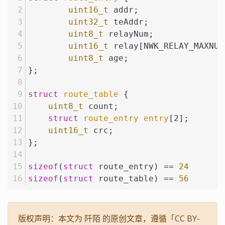
uint16_t
 addr;
uint32_t
 teAddr;
uint8_t
 relayNum;
uint16_t
 relay[NWK_RELAY_MAXNUM
uint8_t
 age;
};
struct
route_table
 {
uint8_t
 count;
struct
route_entry
entry
[2];
uint16_t
 crc;
};
sizeof
(
struct
 route_entry) == 
24
sizeof
(
struct
 route_table) == 
56
版权声明：本文为 阡陌 的原创文章，遵循「CC BY-