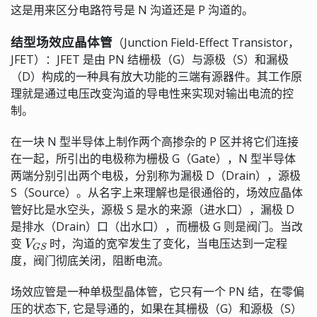
这是用来区分电路符号是 N 沟道还是 P 沟道的。
结型场效应晶体管
（Junction Field-Effect Transistor，
JFET）：JFET 是由 PN 结栅极（G）与源极（S）和漏极
（D）构成的一种具有放大功能的三端有源器件。其工作原
理就是通过电压改变沟道的导电性来实现对输出电流的控
制。
在一块 N 型半导体上制作两个高掺杂的 P 区并将它们连接
在一起，所引出的电极称为栅极 G（Gate），N 型半导体
两端分别引出两个电极，分别称为漏极 D（Drain），源极
S（Source）。从名字上来理解也是很通俗的，场效应晶体
管好比是水空头，源极 S 是水的来源（进水口），漏极 D
是排水（Drain）口（出水口），而栅极 G 则是阀门。当改
V
G
S
变
时，沟道的宽窄发生了变化，当电压达到一定程
度，阀门彻底关闭，阻断电流。
场效应管是一种单极型晶体管，它只有一个 PN 结，在零偏
压的状态下, 它是导通的，如果在其栅极（G）和源极（S）