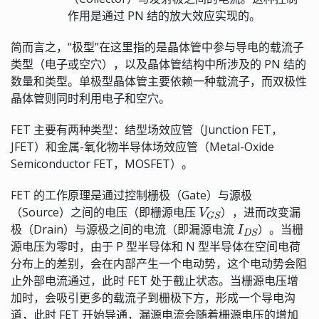
作用是通过 PN 结的放大效应实现的。
简而言之，“极型”在这里指的是晶体管中参与导电的载流子
类型（电子或空穴），以及晶体管结构中所涉及的 PN 结的
数量和类型。单极型晶体管主要依赖一种载流子，而双极性
晶体管则同时利用电子和空穴。
FET 主要有两种类型：结型场效应管（Junction FET，
JFET）和金属-氧化物半导体场效应管（Metal-Oxide
Semiconductor FET，MOSFET）。
FET 的工作原理是通过控制栅极（Gate）与源极
V
G
S
（Source）之间的电压（即栅源电压
），进而改变漏
I
D
S
极（Drain）与源极之间的电流（即漏源电流
）。当栅
源电压为零时，由于 P 型半导体和 N 型半导体在空间电荷
分布上的差别，会在内部产生一个电动势，这个电动势会阻
止外部电流通过，此时 FET 处于截止状态。当栅源电压增
加时，会吸引更多的载流子到栅极下方，形成一个导电沟
道，此时 FET 开始导通，漏源电流会随着栅源电压的增加