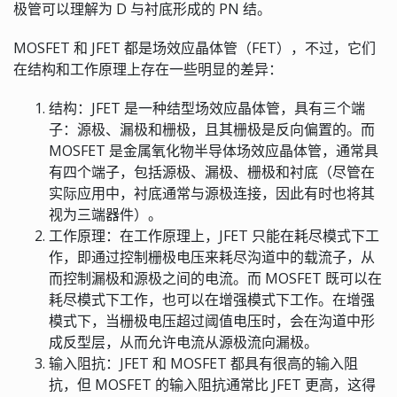
极管可以理解为 D 与衬底形成的 PN 结。
MOSFET 和 JFET 都是场效应晶体管（FET），不过，它们
在结构和工作原理上存在一些明显的差异：
结构：JFET 是一种结型场效应晶体管，具有三个端
子：源极、漏极和栅极，且其栅极是反向偏置的。而
MOSFET 是金属氧化物半导体场效应晶体管，通常具
有四个端子，包括源极、漏极、栅极和衬底（尽管在
实际应用中，衬底通常与源极连接，因此有时也将其
视为三端器件）。
工作原理：在工作原理上，JFET 只能在耗尽模式下工
作，即通过控制栅极电压来耗尽沟道中的载流子，从
而控制漏极和源极之间的电流。而 MOSFET 既可以在
耗尽模式下工作，也可以在增强模式下工作。在增强
模式下，当栅极电压超过阈值电压时，会在沟道中形
成反型层，从而允许电流从源极流向漏极。
输入阻抗：JFET 和 MOSFET 都具有很高的输入阻
抗，但 MOSFET 的输入阻抗通常比 JFET 更高，这得