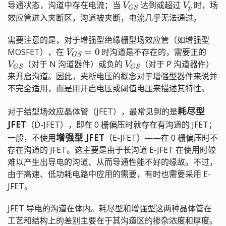
导通状态，沟道中存在电流；当
达到或超过
时，场
效应管进入夹断区，沟道被夹断，电流几乎无法通过。
需要注意的是，对于增强型绝缘栅型场效应管（如增强型
V
G
S
=
0
MOSFET），在
时沟道是不存在的，需要正的
V
G
S
V
G
S
（对于 N 沟道器件）或负的
（对于 P 沟道器件）
来开启沟道。因此，夹断电压的概念对于增强型器件来说并
不完全适用，而是用开启电压或阈值电压来描述其特性。
耗尽型
对于结型场效应晶体管（JFET），最常见到的是
JFET
（D-JFET），即在 0 栅偏压时就存在有沟道的 JFET；
增强型 JFET
一般，不使用
（E-JFET）——在 0 栅偏压时不
存在沟道的 JFET。这主要是由于长沟道 E-JFET 在使用时较
难以产生出导电的沟道、从而导通性能不好的缘故。不过，
由于高速、低功耗电路中应用的需要，有时也需要采用 E-
JFET。
JFET 导电的沟道在体内。耗尽型和增强型这两种晶体管在
工艺和结构上的差别主要在于其沟道区的掺杂浓度和厚度。