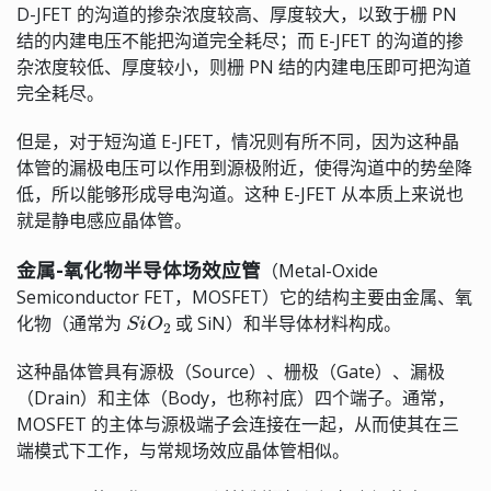
D-JFET 的沟道的掺杂浓度较高、厚度较大，以致于栅 PN
结的内建电压不能把沟道完全耗尽；而 E-JFET 的沟道的掺
杂浓度较低、厚度较小，则栅 PN 结的内建电压即可把沟道
完全耗尽。
但是，对于短沟道 E-JFET，情况则有所不同，因为这种晶
体管的漏极电压可以作用到源极附近，使得沟道中的势垒降
低，所以能够形成导电沟道。这种 E-JFET 从本质上来说也
就是静电感应晶体管。
金属-氧化物半导体场效应管
（Metal-Oxide
Semiconductor FET，MOSFET）它的结构主要由金属、氧
S
i
O
2
化物（通常为
或 SiN）和半导体材料构成。
这种晶体管具有源极（Source）、栅极（Gate）、漏极
（Drain）和主体（Body，也称衬底）四个端子。通常，
MOSFET 的主体与源极端子会连接在一起，从而使其在三
端模式下工作，与常规场效应晶体管相似。