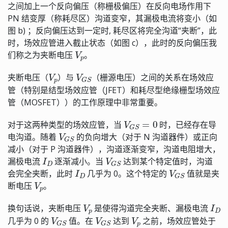
之间加上一个反向偏压（称栅极偏压）在反向电场作用下
PN 结变厚（称耗尽区）沟道变窄，其漏极电流将变小（如
图 b) ；反向偏压达到一定时, 耗尽区将完全沟道“夹断”，此
时，场效应管进入截止状态（如图 c），此时的反向偏压我
V
p
们称之为夹断电压
。
V
p
V
G
S
夹断电压（
）与
（栅源电压）之间的关系在场效应
管（特别是结型场效应管（JFET）和耗尽型绝缘栅型场效应
管（MOSFET））的工作原理中非常重要。
V
G
S
=
0
对于这两种类型的场效应管，当
时，已经存在导
V
G
S
电沟道。随着
的负向增大（对于 N 沟道器件）或正向
减小（对于 P 沟道器件），沟道逐渐变窄，沟道电阻增大，
I
D
V
G
S
漏极电流
逐渐减小。当
达到某个特定值时，沟道
I
D
V
G
S
会完全夹断，此时
几乎为 0。这个特定的
值就是夹
V
p
断电压
。
V
p
I
D
换句话说，夹断电压
是使得沟道完全夹断、漏极电流
V
G
S
V
G
S
V
p
几乎为 0 的
值。在
达到
之前，场效应管处于
V
G
S
V
p