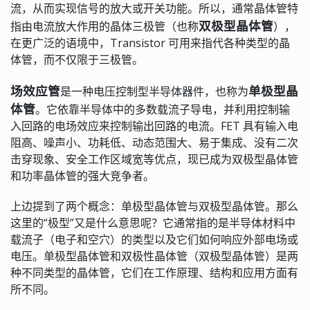
流，从而实现信号的放大或开关功能。所以，通常晶体管特
双极型晶体管
指由电流放大作用的晶体三极管（也称
），
在更广泛的语境中，Transistor 可用来指代各种类型的晶
体管，而不仅限于三极管。
场效应管
单极型晶
是一种电压控制型半导体器件，也称为
体管
。它依靠半导体中的多数载流子导电，并利用控制输
入回路的电场效应来控制输出回路的电流。FET 具有输入电
阻高、噪声小、功耗低、动态范围大、易于集成、没有二次
击穿现象、安全工作区域宽等优点，现已成为双极型晶体管
和功率晶体管的强大竞争者。
上边提到了两个概念：单极型晶体管与双极型晶体管。那么
这里的“极型”又是什么意思呢？它通常指的是半导体材料中
载流子（电子和空穴）的类型以及它们如何响应外部电场或
电压。单极型晶体管和双极性晶体管（双极型晶体管）是两
种不同类型的晶体管，它们在工作原理、结构和应用方面有
所不同。