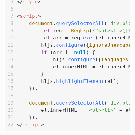
</
style
>
<
script
>
document
.
querySelectorAll
(
"div.bloc
let
 reg = 
RegExp
(
/^<ol><li>\[la
let
 arr = reg.
exec
(el.
innerHTML
        hljs.
configure
({
ignoreUnescaped
if
 (arr != 
null
) {
            hljs.
configure
({
languages
: 
            el.
innerHTML
 = el.
innerHTML
        }
        hljs.
highlightElement
(el);
    });
document
.
querySelectorAll
(
"div.bloc
        el.
innerHTML
 = 
"<ol><li>"
 + el.
    });
</
script
>