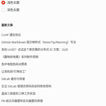
浅色主题
深色主题
最新文章
CoAP 通信协议
GitHub Markdown 提示框样式（Note/Tip/Warning）写法
告别 UUID？试试这个更优雅的分布式 ID 方案：ULID
《趣味纸电路》系列制作视频
色环电阻色码对照表
让耳机线“打两份工”
GitLab 备份与恢复
忘记 GitLab 管理员密码后如何修改密码
晶体三极管的三种工作状态
PN 结正向偏置和反向偏置的原理