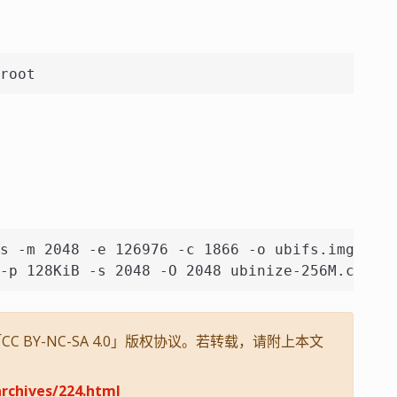
root
s -m 2048 -e 126976 -c 1866 -o ubifs.img
-p 128KiB -s 2048 -O 2048 ubinize-256M.cfg
 BY-NC-SA 4.0」版权协议。若转载，请附上本文
rchives/224.html