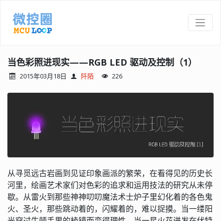
当色彩照进现实——RGB LED 驱动及控制（1）
2015年03月18日
阡陌
226
从寻觅远古岩画到见证印象画派的繁荣，在看得见的历史长
河里，绘画艺术家们对色彩的追求和运用技法的研究从未停
歇。从雷火到那些神神叨叨魔法术士炉子里幻化着的各色鬼
火、圣火，那些跳动着的，闪耀着的，难以捉摸。当一缕阳
光穿过牛顿手里的棱镜而变得理性，当一星火花迸发在伏特