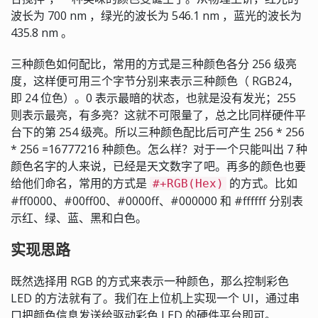
波长为 700 nm ，绿光的波长为 546.1 nm ，蓝光的波长为
435.8 nm 。
三种颜色如何配比，常用的方式是三种颜色各分 256 级亮
度，这样便可用三个字节分别来表示三种颜色（ RGB24，
即 24 位色）。0 表示最暗的状态，也就是没有发光；255
则表示最亮，有多亮？这就不可限量了，总之比同样硬件平
台下的第 254 级亮。所以三种颜色配比后可产生 256 * 256
* 256 =16777216 种颜色。怎么样？对于一个只能叫出 7 种
颜色名字的人来说，已经是天文数字了吧。再多的颜色也要
给他们命名，常用的方式是
的方式。比如
#+RGB(Hex)
#ff0000、#00ff00、#0000ff、#000000 和 #ffffff 分别表
示红、绿、蓝、黑和白色。
实现思路
既然选择用 RGB 的方式来表示一种颜色，那么控制彩色
LED 的方法就有了。我们在上位机上实现一个 UI，通过串
口把颜色信息发送给驱动彩色 LED 的硬件平台即可。