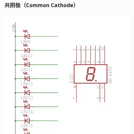
共阴极（Common Cathode）