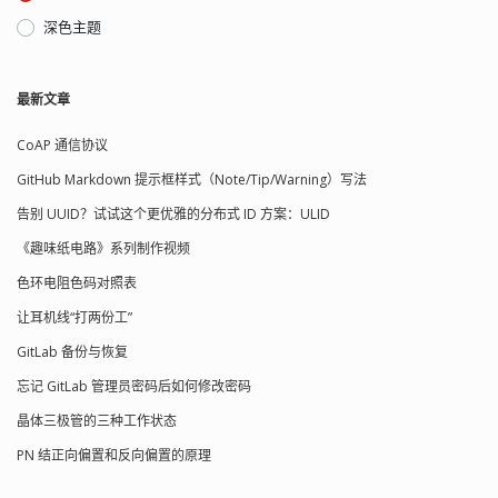
深色主题
最新文章
CoAP 通信协议
GitHub Markdown 提示框样式（Note/Tip/Warning）写法
告别 UUID？试试这个更优雅的分布式 ID 方案：ULID
《趣味纸电路》系列制作视频
色环电阻色码对照表
让耳机线“打两份工”
GitLab 备份与恢复
忘记 GitLab 管理员密码后如何修改密码
晶体三极管的三种工作状态
PN 结正向偏置和反向偏置的原理