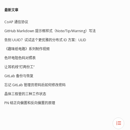
最新文章
CoAP 通信协议
GitHub Markdown 提示框样式（Note/Tip/Warning）写法
告别 UUID？试试这个更优雅的分布式 ID 方案：ULID
《趣味纸电路》系列制作视频
色环电阻色码对照表
让耳机线“打两份工”
GitLab 备份与恢复
忘记 GitLab 管理员密码后如何修改密码
晶体三极管的三种工作状态
PN 结正向偏置和反向偏置的原理