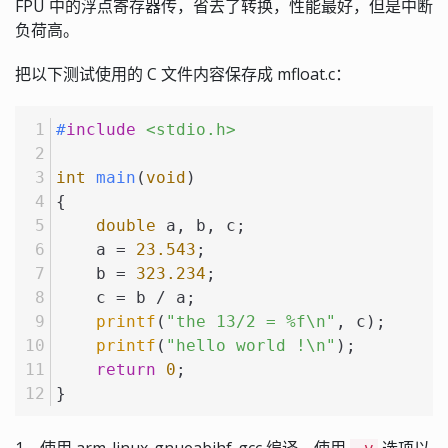
FPU 中的浮点寄存器传，省去了转换，性能最好，但是中断
负荷高。
把以下测试使用的 C 文件内容保存成 mfloat.c：
#
include
<stdio.h>
int
main
(
void
)
{
double
 a, b, c;
    a = 
23.543
;
    b = 
323.234
;
    c = b / a;
printf
(
"the 13/2 = %f\n"
, c);
printf
(
"hello world !\n"
);
return
0
;
}
1、使用 arm-linux-gnueabihf-gcc 编译，使用
选项以