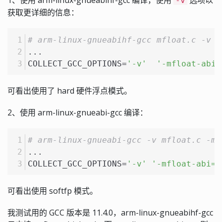
-v
获取更详细的信息：
# arm-linux-gnueabihf-gcc mfloat.c -v
...
COLLECT_GCC_OPTIONS=
'-v'
'-mfloat-abi=
可看出使用了 hard 硬件浮点模式。
2、使用 arm-linux-gnueabi-gcc 编译：
# arm-linux-gnueabi-gcc -v mfloat.c -mf
...
COLLECT_GCC_OPTIONS=
'-v'
'-mfloat-abi=s
可看出使用 softfp 模式。
我测试用的 GCC 版本是 11.4.0，arm-linux-gnueabihf-gcc