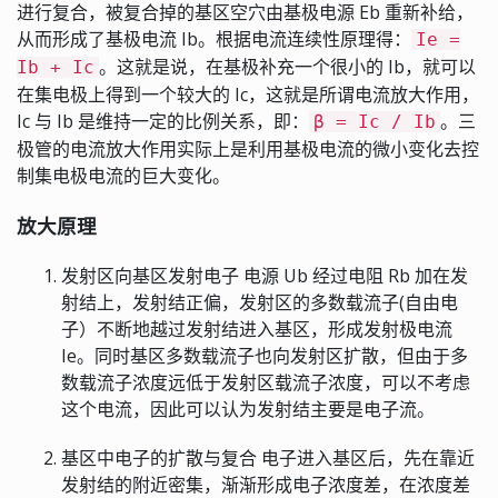
进行复合，被复合掉的基区空穴由基极电源 Eb 重新补给，
从而形成了基极电流 Ib。根据电流连续性原理得：
Ie =
。这就是说，在基极补充一个很小的 Ib，就可以
Ib + Ic
在集电极上得到一个较大的 Ic，这就是所谓电流放大作用，
Ic 与 Ib 是维持一定的比例关系，即：
。三
β = Ic / Ib
极管的电流放大作用实际上是利用基极电流的微小变化去控
制集电极电流的巨大变化。
放大原理
发射区向基区发射电子 电源 Ub 经过电阻 Rb 加在发
射结上，发射结正偏，发射区的多数载流子(自由电
子）不断地越过发射结进入基区，形成发射极电流
Ie。同时基区多数载流子也向发射区扩散，但由于多
数载流子浓度远低于发射区载流子浓度，可以不考虑
这个电流，因此可以认为发射结主要是电子流。
基区中电子的扩散与复合 电子进入基区后，先在靠近
发射结的附近密集，渐渐形成电子浓度差，在浓度差