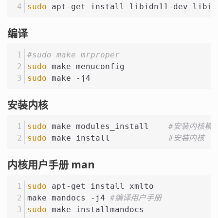
sudo
 apt-get install libidn11-dev libid
编译
#sudo make mrproper
sudo
 make menuconfig
sudo
 make -j4
安装内核
sudo
 make modules_install    
#安装内核模
sudo
 make install            
#安装内核
内核用户手册 man
sudo
 apt-get install xmlto 
make mandocs -j4 
#编译用户手册
sudo
 make installmandocs