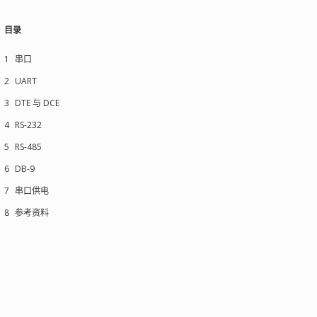
目录
1
串口
2
UART
3
DTE 与 DCE
4
RS-232
5
RS-485
6
DB-9
7
串口供电
8
参考资料