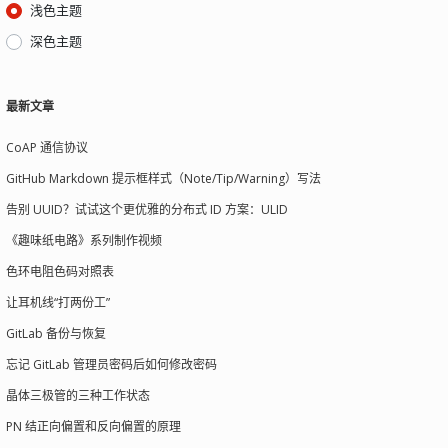
浅色主题
深色主题
最新文章
CoAP 通信协议
GitHub Markdown 提示框样式（Note/Tip/Warning）写法
告别 UUID？试试这个更优雅的分布式 ID 方案：ULID
《趣味纸电路》系列制作视频
色环电阻色码对照表
让耳机线“打两份工”
GitLab 备份与恢复
忘记 GitLab 管理员密码后如何修改密码
晶体三极管的三种工作状态
PN 结正向偏置和反向偏置的原理