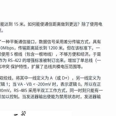
一般能达到 15 米。如何能使通信距离做到更远？除了使用电
意。
生，它定义了一种平衡通信接口，数据信号采用差分传输方式，具有
Mbps，传输距离延长到 1200 米。但在该标准下，一
使用 5 根线（包含一根地线），不够方便和经济。于是
 标准，作为 RS-422 的增强标准被制订出来。增加了单总线（一
冲突 保护特性，扩展了总线共模电压范围等。
对双绞线，将其中一线定义为 A（或 D+），另一线定义为
逻辑 1；当 VA - VB < -200mV 时，表示逻辑 0。所以在正
0mV。RS-485 采用半双工工作方式，同一时刻只能有一
号加以控制。当发送器输出使能为禁用状态时，发送器输