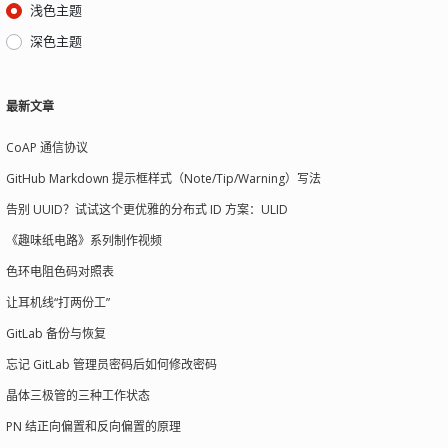
浅色主题
深色主题
最新文章
CoAP 通信协议
GitHub Markdown 提示框样式（Note/Tip/Warning）写法
告别 UUID？试试这个更优雅的分布式 ID 方案：ULID
《趣味纸电路》系列制作视频
色环电阻色码对照表
让耳机线“打两份工”
GitLab 备份与恢复
忘记 GitLab 管理员密码后如何修改密码
晶体三极管的三种工作状态
PN 结正向偏置和反向偏置的原理