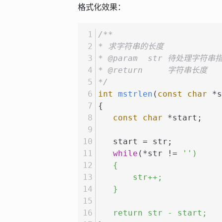
格式化效果：
/**
* 求字符串的长度
* @param  str 待处理字符串
* @return     字符串长度
*/
int
mstrlen
(
const
char
 *s
{
const
char
 *start;
   start = str;
while
(*str != 
'')
   {
       str++;
   }
   return str - start;