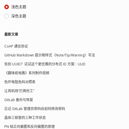
浅色主题
深色主题
最新文章
CoAP 通信协议
GitHub Markdown 提示框样式（Note/Tip/Warning）写法
告别 UUID？试试这个更优雅的分布式 ID 方案：ULID
《趣味纸电路》系列制作视频
色环电阻色码对照表
让耳机线“打两份工”
GitLab 备份与恢复
忘记 GitLab 管理员密码后如何修改密码
晶体三极管的三种工作状态
PN 结正向偏置和反向偏置的原理