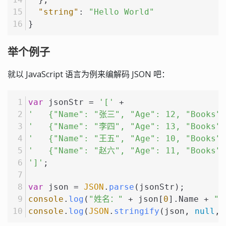
"string"
:
"Hello World"
}
举个例子
就以 JavaScript 语言为例来编解码 JSON 吧：
var
 jsonStr = 
'['
 +
'   {"Name": "张三", "Age": 12, "Books
'   {"Name": "李四", "Age": 13, "Book
'   {"Name": "王五", "Age": 10, "Books
'   {"Name": "赵六", "Age": 11, "Books"
']'
;
var
 json = 
JSON
.
parse
(jsonStr);
console
.
log
(
"姓名："
 + json[
0
].
Name
 + 
"
console
.
log
(
JSON
.
stringify
(json, 
null
, 