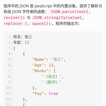
程序中的 JSON 是 JavaScript 中的内置对象，提供了解析与
构造 JSON 字符串的函数：
JSON.parse(text[,
与
reviver])
JSON.stringify(value[,
。程序的输出为：
replacer [, space]])
姓名：张三
年龄：
12
[
{
"Name"
:
"张三"
,
"Age"
:
12
,
"Books"
:
[
"《语文》"
,
"《数学》"
]
,
"Pay"
:
true
}
,
{