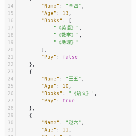
"Name"
:
"李四"
,
"Age"
:
13
,
"Books"
:
[
"《英语》"
,
"《数学》"
,
"《地理》"
]
,
"Pay"
:
false
}
,
{
"Name"
:
"王五"
,
"Age"
:
10
,
"Books"
:
"《语文》"
,
"Pay"
:
true
}
,
{
"Name"
:
"赵六"
,
"Age"
:
11
,