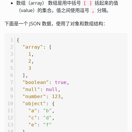
数组（array） 数组是用中括号
括起来的值
[ ]
（value）的集合。值之间使用逗号
分隔。
,
下面是一个 JSON 数据，使用了对象和数组结构：
{
"array"
:
[
1
,
2
,
3
]
,
"boolean"
:
true
,
"null"
:
null
,
"number"
:
123
,
"object"
:
{
"a"
:
"b"
,
"c"
:
"d"
,
"e"
:
"f"
}
,