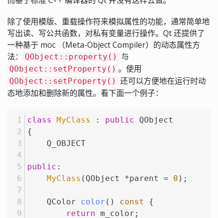
而基于标准 C++ 编译器的 Qt 并没有这样去做。
除了使用模版、重载操作符来模拟属性的功能，通常简单地
写出读、写公共函数，对私有变量进行操作。Qt 还提供了
一种基于 moc （Meta-Object Compiler）的动态属性方
法：
与
QObject::property()
。使用
QObject::setProperty()
还可以方便地在运行时动
QObject::setProperty()
态地添加和删除新的属性。看下面一个例子：
class
MyClass
 : 
public
 QObject
{
    Q_OBJECT
public
:
MyClass
(QObject *parent = 
0
);
QColor 
color
()
const
{
return
 m_color;