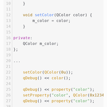
    }
void
setColor
(QColor color)
{
        m_color = color;
    }
private
:
    QColor m_color;
};
...
setColor
(
QColor
(
0u
));
qDebug
() << 
color
();
qDebug
() << 
property
(
"color"
);
setProperty
(
"color"
, 
QColor
(
0x12345
qDebug
() << 
property
(
"color"
);