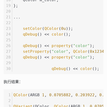
};
...
setColor
(
QColor
(
0u
));
qDebug
() << 
color
();
qDebug
() << 
property
(
"color"
);
setProperty
(
"color"
, 
QColor
(
0x12345
qDebug
() << 
property
(
"color"
);
qDebug
() << 
color
();
执行结果：
QColor
(ARGB 
1
, 
0.0705882
, 
0.203922
, 
0.3
QVariant
(QColor, 
QColor
(ARGB 
1
, 
0.07058