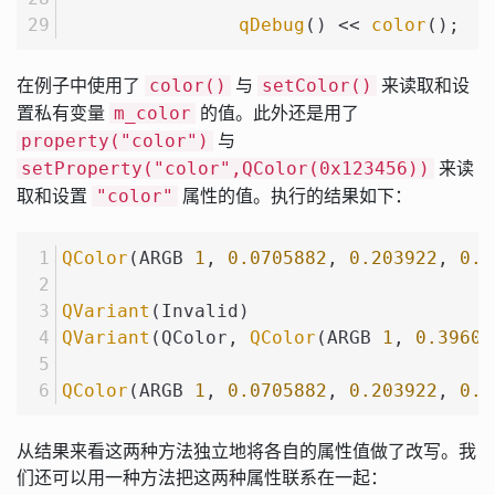
qDebug
() << 
color
();
在例子中使用了
与
来读取和设
color()
setColor()
置私有变量
的值。此外还是用了
m_color
与
property("color")
来读
setProperty("color",QColor(0x123456))
取和设置
属性的值。执行的结果如下：
"color"
QColor
(ARGB 
1
, 
0.0705882
, 
0.203922
, 
0.3
QVariant
(Invalid)
QVariant
(QColor, 
QColor
(ARGB 
1
, 
0.39607
QColor
(ARGB 
1
, 
0.0705882
, 
0.203922
, 
0.3
从结果来看这两种方法独立地将各自的属性值做了改写。我
们还可以用一种方法把这两种属性联系在一起：