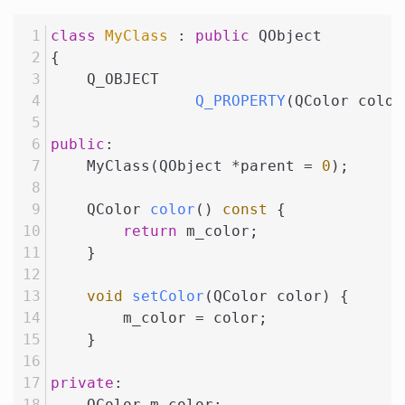
class
MyClass
 : 
public
 QObject
{
Q_OBJECT
Q_PROPERTY
(QColor color
public
:
    MyClass(QObject *parent =
0
);
QColor 
color
()
const
{
return
 m_color;
    }
void
setColor
(QColor color)
{
        m_color = color;
    }
private
:
    QColor m_color;