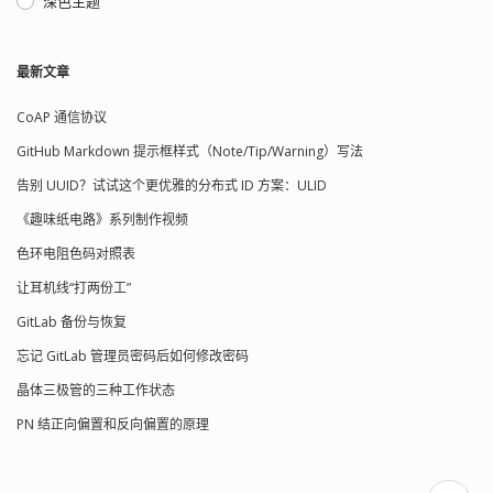
深色主题
最新文章
CoAP 通信协议
GitHub Markdown 提示框样式（Note/Tip/Warning）写法
告别 UUID？试试这个更优雅的分布式 ID 方案：ULID
《趣味纸电路》系列制作视频
色环电阻色码对照表
让耳机线“打两份工”
GitLab 备份与恢复
忘记 GitLab 管理员密码后如何修改密码
晶体三极管的三种工作状态
PN 结正向偏置和反向偏置的原理