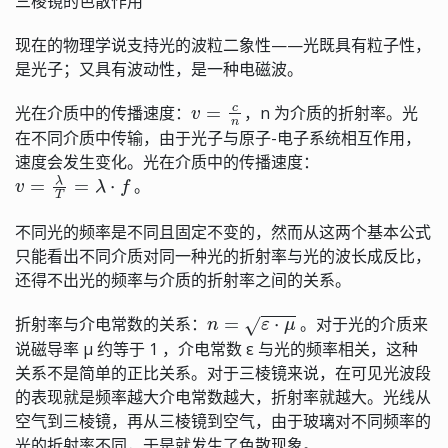
三棱镜的色散作用
现在的物理学说支持光的波粒二象性——光既具有粒子性，
是光子；又具有波动性，是一种电磁波。
v
=
c
n
光在介质中的传播速度：
，n 为介质的折射率。光
在不同介质中传输，由于光子与原子-电子系统相互作用，
速度会发生变化。光在介质中的传播速度：
v
=
λ
T
=
λ
⋅
f
。
不同光的频率是不同且固定不变的，然而从这两个基本公式
只能看出不同介质对同一种光的折射率与光的波长成反比，
还得不出光的频率与介质的折射率之间的关系。
n
=
ε
⋅
μ
折射率与介电常数的关系：
。对于光的介质来
说磁导率 μ 约等于 1 ，介电常数 ε 与光的频率相关，这种
关系不是简单的正比关系。对于三棱镜来说，在可见光波段
的表现就是频率越大介电常数越大，折射率就越大。光线从
空气到三棱镜，再从三棱镜到空气，由于玻璃对不同频率的
光的折射率不同，于是就发生了色散现象。