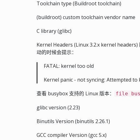
Toolchain type (Buildroot toolchain)
(buildroot) custom toolchain vendor name
C library (glibc)
Kernel Headers (Linux 3.2.x ker
动的时候会提示：
FATAL: kernel too old
Kernel panic - not syncing: Attempted to k
查看 busybox 支持的 Linux 版本：
file bu
glibc version (2.23)
Binutils Version (binutils 2.26.1)
GCC compiler Version (gcc 5.x)