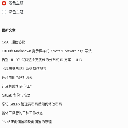
浅色主题
深色主题
最新文章
CoAP 通信协议
GitHub Markdown 提示框样式（Note/Tip/Warning）写法
告别 UUID？试试这个更优雅的分布式 ID 方案：ULID
《趣味纸电路》系列制作视频
色环电阻色码对照表
让耳机线“打两份工”
GitLab 备份与恢复
忘记 GitLab 管理员密码后如何修改密码
晶体三极管的三种工作状态
PN 结正向偏置和反向偏置的原理