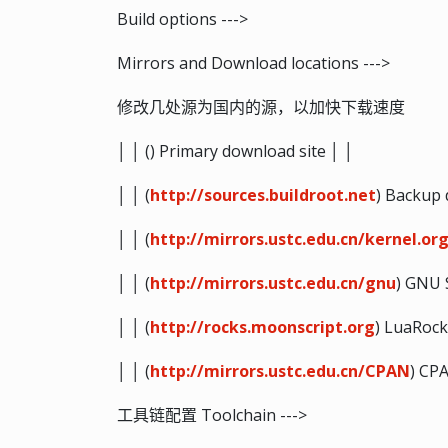
Build options --->
Mirrors and Download locations --->
修改几处源为国内的源，以加快下载速度
│ │ () Primary download site │ │
│ │ (
http://sources.buildroot.net
) Backup 
│ │ (
http://mirrors.ustc.edu.cn/kernel.or
│ │ (
http://mirrors.ustc.edu.cn/gnu
) GNU 
│ │ (
http://rocks.moonscript.org
) LuaRock
│ │ (
http://mirrors.ustc.edu.cn/CPAN
) CP
工具链配置 Toolchain --->