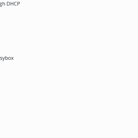
ough DHCP
usybox