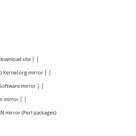
download site │ │
g
) Kernel.org mirror │ │
Software mirror │ │
s mirror │ │
AN mirror (Perl packages)