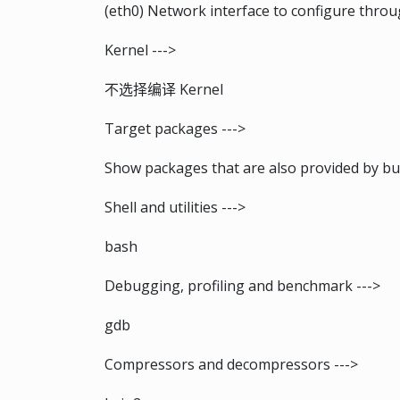
(eth0) Network interface to configure thr
Kernel --->
不选择编译 Kernel
Target packages --->
Show packages that are also provided by b
Shell and utilities --->
bash
Debugging, profiling and benchmark --->
gdb
Compressors and decompressors --->