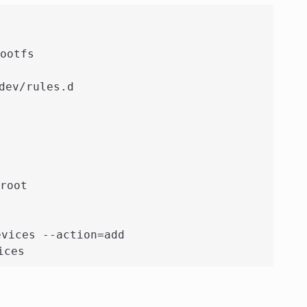
ootfs
dev/rules.d
root 
evices --action=add
ices