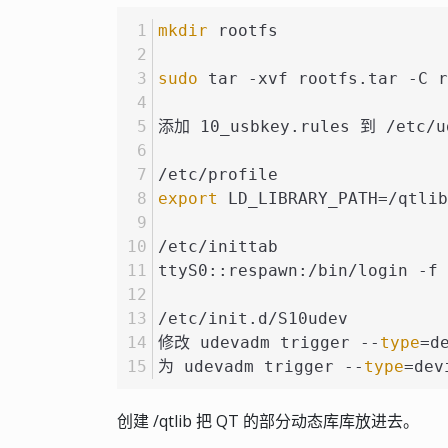
mkdir
 rootfs
sudo
 tar -xvf rootfs.tar -C r
添加 10_usbkey.rules 到 /etc/u
/etc/profile
export
 LD_LIBRARY_PATH=/qtlib
/etc/inittab
ttyS0::respawn:/bin/login -f 
/etc/init.d/S10udev
修改 udevadm trigger --
type
=d
为 udevadm trigger --
type
=dev
创建 /qtlib 把 QT 的部分动态库库放进去。