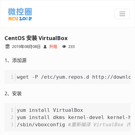
CentOS 安装 VirtualBox
2019年08月08日
阡陌
233
1、添加源
wget -P /etc/yum.repos.d http://downloa
2、安装
yum install VirtualBox
yum install dkms kernel-devel kernel-he
/sbin/vboxconfig 
#重新编译 VirtualBox 内