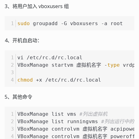
3、将用户加入 vboxusers 组
sudo
 groupadd -G vboxusers -a root
4、开机自启动：
vi /etc/rc.d/rc.local
VBoxManage startvm 虚拟机名字 -
type
 vrdp 
chmod
 +x /etc/rc.d/rc.local
5、其他命令
VBoxManage list vms 
#列出虚拟机
VBoxManage list runningvms 
#列出运行中的
VBoxManage controlvm 虚拟机名字 acpipower
VBoxManage controlvm 虚拟机名字 poweroff 