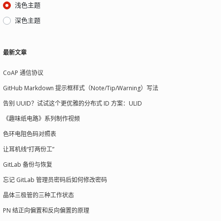
浅色主题
深色主题
最新文章
CoAP 通信协议
GitHub Markdown 提示框样式（Note/Tip/Warning）写法
告别 UUID？试试这个更优雅的分布式 ID 方案：ULID
《趣味纸电路》系列制作视频
色环电阻色码对照表
让耳机线“打两份工”
GitLab 备份与恢复
忘记 GitLab 管理员密码后如何修改密码
晶体三极管的三种工作状态
PN 结正向偏置和反向偏置的原理