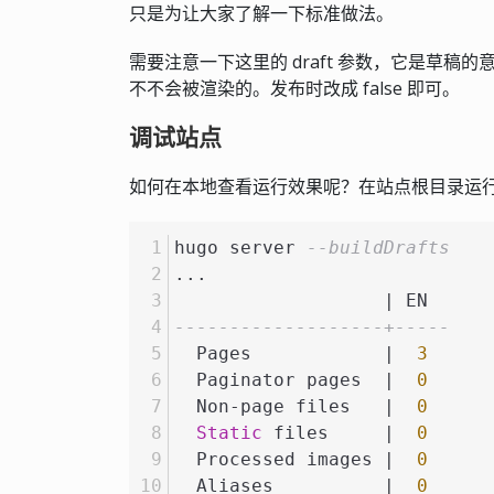
只是为让大家了解一下标准做法。
需要注意一下这里的 draft 参数，它是草稿的意思
不不会被渲染的。发布时改成 false 即可。
调试站点
如何在本地查看运行效果呢？在站点根目录运行 Win
hugo server 
--buildDrafts
...
|
 EN
-------------------+-----
  Pages            
|
3
  Paginator pages  
|
0
  Non
-
page files   
|
0
Static
 files     
|
0
  Processed images 
|
0
  Aliases          
|
0