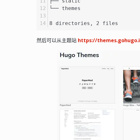
├── static
└── themes
8 directories, 2 files
然后可以从主题站
https://themes.gohugo.i