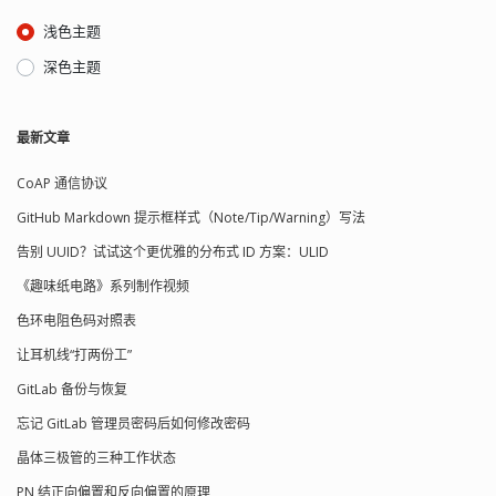
浅色主题
深色主题
最新文章
CoAP 通信协议
GitHub Markdown 提示框样式（Note/Tip/Warning）写法
告别 UUID？试试这个更优雅的分布式 ID 方案：ULID
《趣味纸电路》系列制作视频
色环电阻色码对照表
让耳机线“打两份工”
GitLab 备份与恢复
忘记 GitLab 管理员密码后如何修改密码
晶体三极管的三种工作状态
PN 结正向偏置和反向偏置的原理