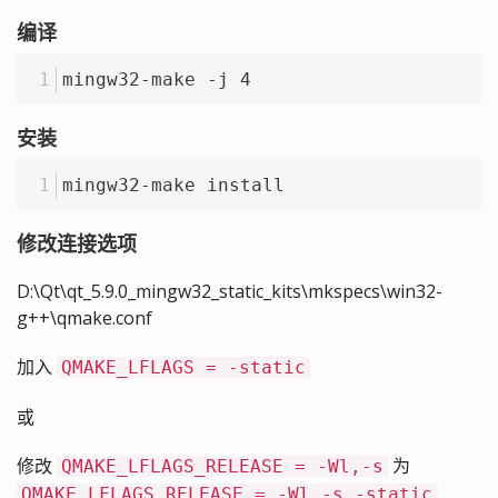
编译
mingw32-make -j 4
安装
mingw32-make install
修改连接选项
D:\Qt\qt_5.9.0_mingw32_static_kits\mkspecs\win32-
g++\qmake.conf
加入
QMAKE_LFLAGS = -static
或
修改
为
QMAKE_LFLAGS_RELEASE = -Wl,-s
QMAKE_LFLAGS_RELEASE = -Wl,-s -static