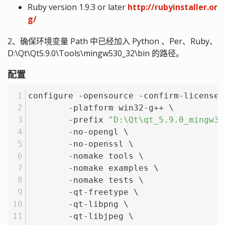
Ruby version 1.9.3 or later
http://rubyinstaller.or
g/
2、确保环境变量 Path 中已经加入 Python 、Per、Ruby、
D:\Qt\Qt5.9.0\Tools\mingw530_32\bin 的路径。
配置
configure -opensource -confirm-license 
	-platform win32-g++ \
	-prefix 
"D:\Qt\qt_5.9.0_mingw32
	-no-opengl \
	-no-openssl \
	-nomake tools \
	-nomake examples \
	-nomake tests \
	-qt-freetype \
	-qt-libpng \
	-qt-libjpeg \