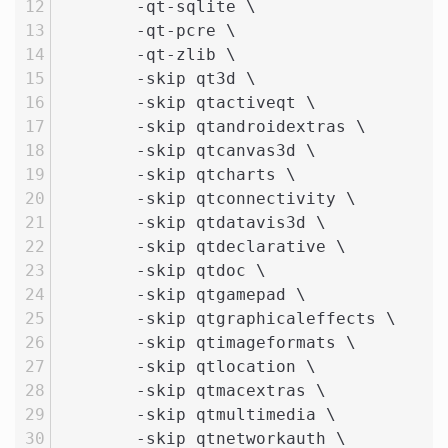
	-qt-sqlite \
	-qt-pcre \
	-qt-zlib \
	-skip qt3d \
	-skip qtactiveqt \
	-skip qtandroidextras \
	-skip qtcanvas3d \
	-skip qtcharts \
	-skip qtconnectivity \
	-skip qtdatavis3d \
	-skip qtdeclarative \
	-skip qtdoc \
	-skip qtgamepad \
	-skip qtgraphicaleffects \
	-skip qtimageformats \
	-skip qtlocation \
	-skip qtmacextras \
	-skip qtmultimedia \
	-skip qtnetworkauth \