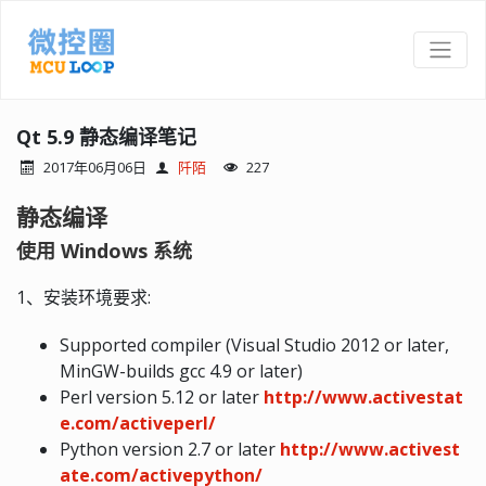
Qt 5.9 静态编译笔记
2017年06月06日
阡陌
227
静态编译
使用 Windows 系统
1、安装环境要求:
Supported compiler (Visual Studio 2012 or later,
MinGW-builds gcc 4.9 or later)
Perl version 5.12 or later
http://www.activestat
e.com/activeperl/
Python version 2.7 or later
http://www.activest
ate.com/activepython/