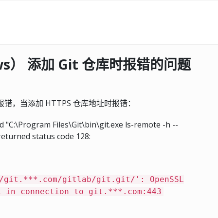
dows） 添加 Git 仓库时报错的问题
库时总是报错，当添加 HTTPS 仓库地址时报错：
 "C:\Program Files\Git\bin\git.exe ls-remote -h --
 returned status code 128:
/git.***.com/gitlab/git.git/': OpenSSL
L in connection to git.***.com:443