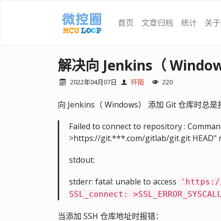
首页
文章归档
统计
关于
解决向 Jenkins（ Win
2022年04月07日
阡陌
220
向 Jenkins（ Windows） 添加 Git 仓
Failed to connect to repository : Command
>https://git.***.com/gitlab/git.git HEAD"
stdout:
stderr: fatal: unable to access
'https:/
SSL_connect: >SSL_ERROR_SYSCAL
当添加 SSH 仓库地址时报错：