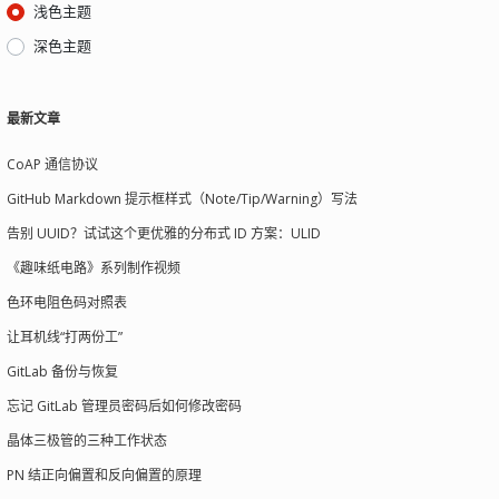
浅色主题
深色主题
最新文章
CoAP 通信协议
GitHub Markdown 提示框样式（Note/Tip/Warning）写法
告别 UUID？试试这个更优雅的分布式 ID 方案：ULID
《趣味纸电路》系列制作视频
色环电阻色码对照表
让耳机线“打两份工”
GitLab 备份与恢复
忘记 GitLab 管理员密码后如何修改密码
晶体三极管的三种工作状态
PN 结正向偏置和反向偏置的原理