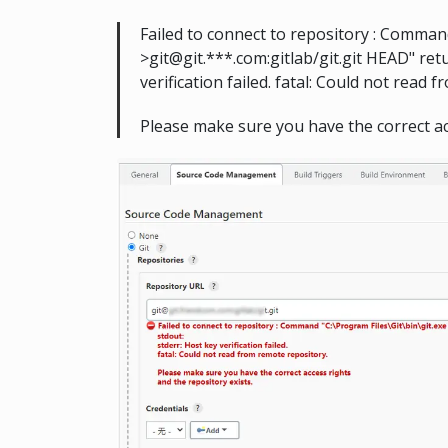
Failed to connect to repository : Command
>git@git.***.com:gitlab/git.git HEAD" ret
verification failed. fatal: Could not read
Please make sure you have the correct acc