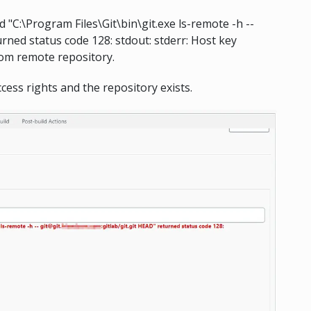
 "C:\Program Files\Git\bin\git.exe ls-remote -h --
urned status code 128: stdout: stderr: Host key
 from remote repository.
ess rights and the repository exists.