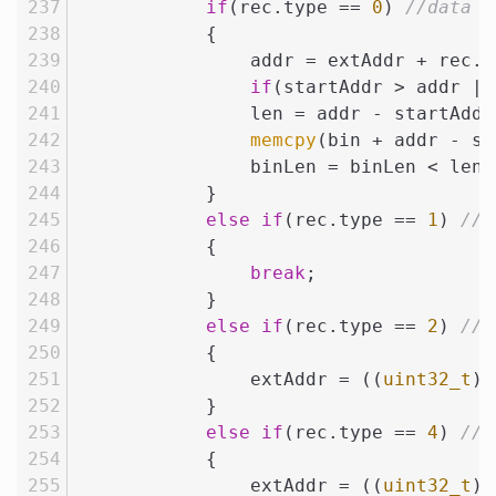
if
(rec.type == 
0
) 
//data
            {
                addr = extAddr + rec.a
if
(startAddr > addr ||
                len = addr - startAddr
memcpy
(bin + addr - st
                binLen = binLen < len 
            }
else
if
(rec.type == 
1
) 
//e
            {
break
;
            }
else
if
(rec.type == 
2
) 
//
            {
                extAddr = ((
uint32_t
)r
            }
else
if
(rec.type == 
4
) 
//
            {
                extAddr = ((
uint32_t
)r