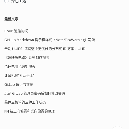
深色主题
最新文章
CoAP 通信协议
GitHub Markdown 提示框样式（Note/Tip/Warning）写法
告别 UUID？试试这个更优雅的分布式 ID 方案：ULID
《趣味纸电路》系列制作视频
色环电阻色码对照表
让耳机线“打两份工”
GitLab 备份与恢复
忘记 GitLab 管理员密码后如何修改密码
晶体三极管的三种工作状态
PN 结正向偏置和反向偏置的原理