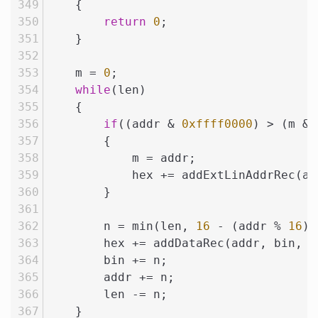
    {
return
0
;
    }
    m = 
0
;
while
(len)
    {
if
((addr & 
0xffff0000
) > (m & 
        {
            m = addr;
            hex += addExtLinAddrRec(ad
        }
        n = min(len, 
16
 - (addr % 
16
))
        hex += addDataRec(addr, bin, n
        bin += n;
        addr += n;
        len -= n;
    }