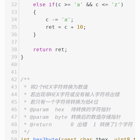
else
if
(c >= 
'a'
 && c <= 
'z'
)
    {
        c -= 
'a'
;
        ret = c + 
10
;
    }
return
 ret;
}
/**
 * 将2个HEX字符转换为数值
 * 若出现非HEX字符或没有输入字符将出错
 * 若只有一个字符将转换为低4位
 * @param  hex  待转换的字符指针
 * @param  byte 转换后的数值存储指针
 * @return      0 出错  1 转换了1个字符
 */
int
hex2byte
(
const
char
 *hex, 
uint8_t
 