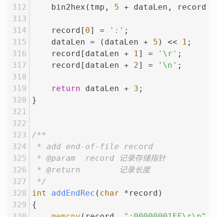
    bin2hex(tmp, 
5
 + dataLen, record +
    record[
0
] = 
':'
;
    dataLen = (dataLen + 
5
) << 
1
;
    record[dataLen + 
1
] = 
'\r'
;
    record[dataLen + 
2
] = 
'\n'
;
return
 dataLen + 
3
;
}
/**
 * add end-of-file record
 * @param  record 记录存储指针
 * @return        记录长度
 */
int
addEndRec
(
char
 *record)
{
memcpy
(record, 
":00000001FF\r\n"
, 