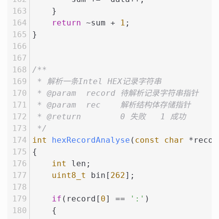
    }
return
 ~sum + 
1
;
}
/**
 * 解析一条Intel HEX记录字符串
 * @param  record 待解析记录字符串指针
 * @param  rec    解析结构体存储指针
 * @return        0 失败   1 成功
 */
int
hexRecordAnalyse
(
const
char
 *recor
{
int
 len;
uint8_t
 bin[
262
];
if
(record[
0
] == 
':'
)
    {