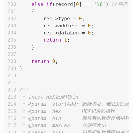
else
if
(record[
0
] == 
'\0'
) 
//空行
    {
        rec->type = 
0
;
        rec->address = 
0
;
        rec->dataLen = 
0
;
return
1
;
    }
return
0
;
}
/**
 * Intel HEX记录转bin
 * @param  startAddr 起始地址，若HEX
 * @param  hex       HEX记录的指针
 * @param  bin       解析后的数据存储指针
 * @param  maxLen    存储区大小
 * @param  fill      记录间的数据区填充值