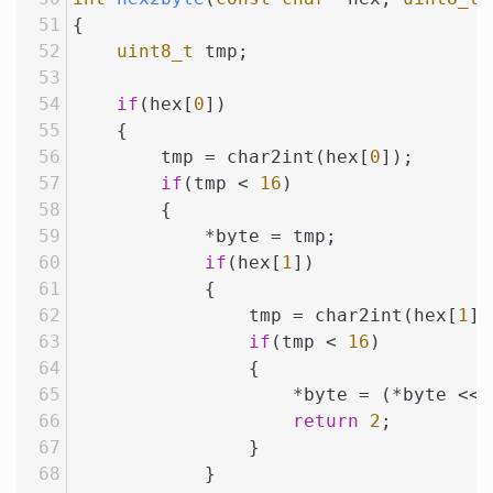
{
uint8_t
 tmp;
if
(hex[
0
])
    {
        tmp = char2int(hex[
0
]);
if
(tmp < 
16
)
        {
            *byte = tmp;
if
(hex[
1
])
            {
                tmp = char2int(hex[
1
])
if
(tmp < 
16
)
                {
                    *byte = (*byte << 
return
2
;
                }
            }