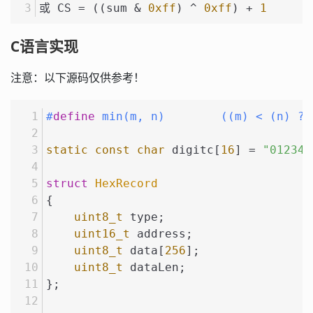
或 CS = ((sum & 
0xff
) ^ 
0xff
) + 
1
C语言实现
注意：以下源码仅供参考！
#
define
 min(m, n)        ((m) < (n) ? 
static
const
char
 digitc[
16
] = 
"012345
struct
HexRecord
{
uint8_t
 type;
uint16_t
 address;
uint8_t
 data[
256
];
uint8_t
 dataLen;
};