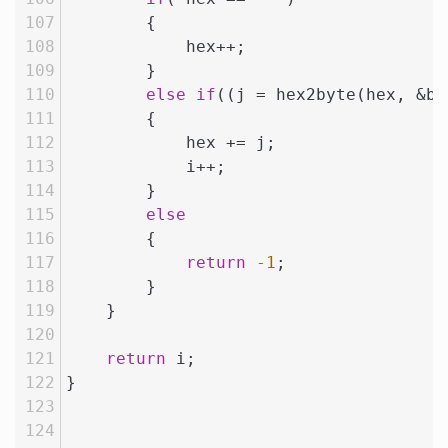
        {
            hex++;
        }
else
if
((j = hex2byte(hex, &bi
        {
            hex += j;
            i++;
        }
else
        {
return
-1
;
        }
    }
return
 i;
}