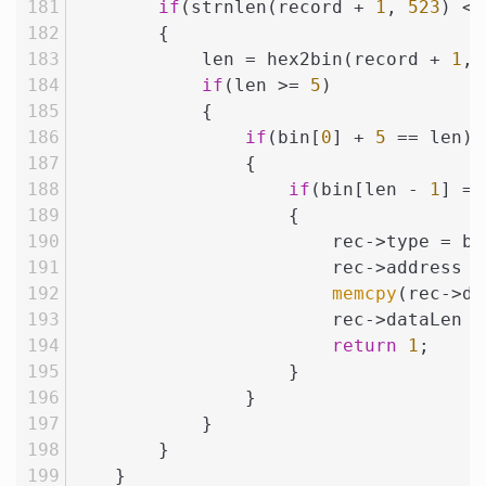
if
(strnlen(record + 
1
, 
523
) < 
        {
            len = hex2bin(record + 
1
, 
if
(len >= 
5
)
            {
if
(bin[
0
] + 
5
 == len)
                {
if
(bin[len - 
1
] ==
                    {
                        rec->type = bi
                        rec->address =
memcpy
(rec->da
                        rec->dataLen =
return
1
;
                    }
                }
            }
        }
    }