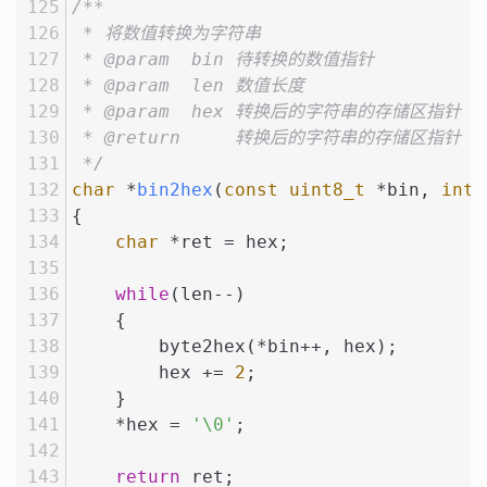
/**
 * 将数值转换为字符串
 * @param  bin 待转换的数值指针
 * @param  len 数值长度
 * @param  hex 转换后的字符串的存储区指针
 * @return     转换后的字符串的存储区指针
 */
char
 *
bin2hex
(
const
uint8_t
 *bin, 
int
 
{
char
 *ret = hex;
while
(len--)
    {
        byte2hex(*bin++, hex);
        hex += 
2
;
    }
    *hex = 
'\0'
;
return
 ret;