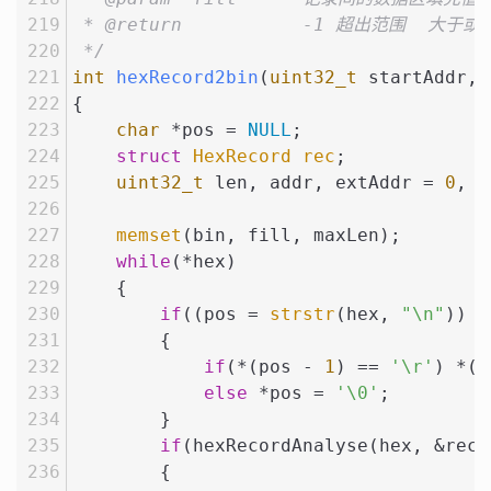
 * @return           -1 超出范围
 */
int
hexRecord2bin
(
uint32_t
 startAddr, 
{
char
 *pos = 
NULL
;
struct
HexRecord
rec
;
uint32_t
 len, addr, extAddr = 
0
, b
memset
(bin, fill, maxLen);
while
(*hex)
    {
if
((pos = 
strstr
(hex, 
"\n"
)) !
        {
if
(*(pos - 
1
) == 
'\r'
) *(p
else
 *pos = 
'\0'
;
        }
if
(hexRecordAnalyse(hex, &rec)
        {