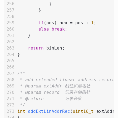
            }
        }
if
(pos) hex = pos + 
1
;
else
break
;
    }
return
 binLen;
}
/**
 * add extended linear address record
 * @param extAddr 线性扩展地址
 * @param record  记录存储指针
 * @return        记录长度
 */
int
addExtLinAddrRec
(
uint16_t
 extAddr,
{