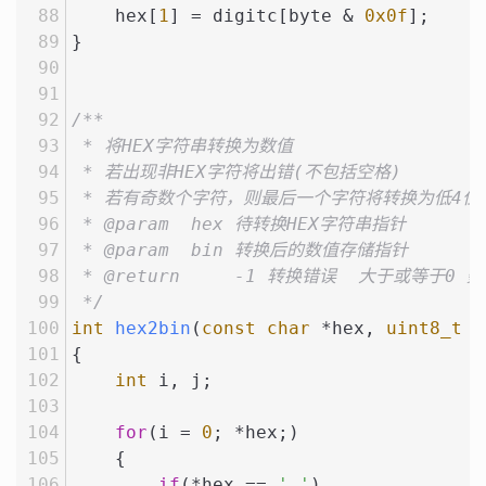
    hex[
1
] = digitc[byte & 
0x0f
];
}
/**
 * 将HEX字符串转换为数值
 * 若出现非HEX字符将出错(不包括空格)
 * 若有奇数个字符，则最后一个字符将转换为低4位
 * @param  hex 待转换HEX字符串指针
 * @param  bin 转换后的数值存储指针
 * @return     -1 转换错误  大于或等于0 
 */
int
hex2bin
(
const
char
 *hex, 
uint8_t
 *
{
int
 i, j;
for
(i = 
0
; *hex;)
    {
if
(*hex == 
' '
)