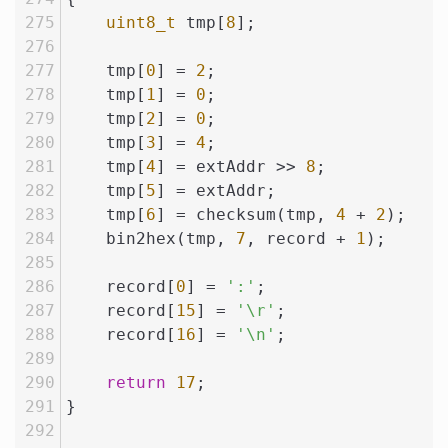
uint8_t
 tmp[
8
];
    tmp[
0
] = 
2
;
    tmp[
1
] = 
0
;
    tmp[
2
] = 
0
;
    tmp[
3
] = 
4
;
    tmp[
4
] = extAddr >> 
8
;
    tmp[
5
] = extAddr;
    tmp[
6
] = checksum(tmp, 
4
 + 
2
);
    bin2hex(tmp, 
7
, record + 
1
);
    record[
0
] = 
':'
;
    record[
15
] = 
'\r'
;
    record[
16
] = 
'\n'
;
return
17
;
}