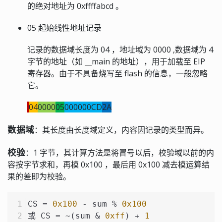
的绝对地址为 0xffffabcd 。
05 起始线性地址记录
记录的数据域长度为 04 ，地址域为 0000 ,数据域为 4
字节的地址（如 __main 的地址），用于加载至 EIP
寄存器。由于不具备烧写至 flash 的信息，一般忽略
它。
:
04
0000
05
000000CD
2A
数据域
：其长度由长度域定义，内容因记录的类型而异。
校验
：1 字节，其计算方法是将冒号以后，校验域以前的内
容按字节求和，再模 0x100 ，最后用 0x100 减去模运算结
果的差即为校验。
CS = 
0x100
 - sum % 
0x100
或 CS = ~(sum & 
0xff
) + 
1