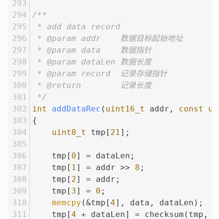
/**
 * add data record
 * @param addr    数据目标起始地址
 * @param data    数据指针
 * @param dataLen 数据长度
 * @param record  记录存储指针
 * @return        记录长度
 */
int
addDataRec
(
uint16_t
 addr, 
const
ui
{
uint8_t
 tmp[
21
];
    tmp[
0
] = dataLen;
    tmp[
1
] = addr >> 
8
;
    tmp[
2
] = addr;
    tmp[
3
] = 
0
;
memcpy
(&tmp[
4
], data, dataLen);
    tmp[
4
 + dataLen] = checksum(tmp, 
4