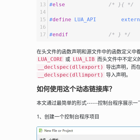
#
else
/* }{ */
#
define
 LUA_API        extern
#
endif
/* } */
在头文件的函数声明和源文件中的函数定义中都加
或
而头文件中不定义
LUA_CORE
LUA_LIB
导出声明，而
__declspec(dllexport)
导入声明。
__declspec(dllimport)
如何使用这个动态链接库？
本文通过最简单的形式------控制台程序展示一下如
1、创建一个控制台程序项目