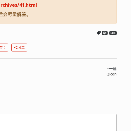
rchives/41.html
后会尽量解答。
Qt
Lua
赞 0
分享
下一篇
QIcon