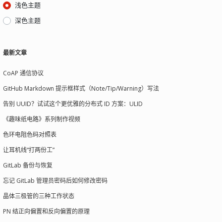
浅色主题
深色主题
最新文章
CoAP 通信协议
GitHub Markdown 提示框样式（Note/Tip/Warning）写法
告别 UUID？试试这个更优雅的分布式 ID 方案：ULID
《趣味纸电路》系列制作视频
色环电阻色码对照表
让耳机线“打两份工”
GitLab 备份与恢复
忘记 GitLab 管理员密码后如何修改密码
晶体三极管的三种工作状态
PN 结正向偏置和反向偏置的原理