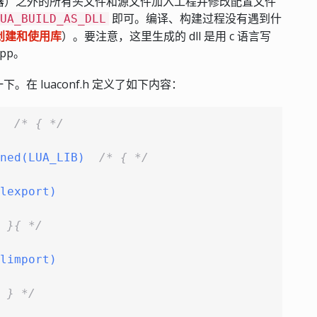
c（编译器）之外的所有头文件和源文件加入工程并修改配置文件
即可。编译、构建过程没有遇到什
UA_BUILD_AS_DLL
何创建和使用库
）。要注意，这里生成的 dll 是用 c 语言写
pp。
 luaconf.h 定义了如下内容：
  
/* { */
ned(LUA_LIB)  
/* { */
lexport)
 }{ */
limport)
 } */