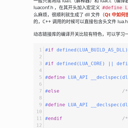
一般只需将除 lua.c（解释器）和 luac.
luaconf.h ，在其开头加入宏定义
#define L
么麻烦，很顺利就生成了 dll 文件（
Qt 中如
的，C++ 调用的时候可以直接包含头文件 lua.h
动态链接库的编译开关比较有特色，可以学习一下。在
#
if
 defined(LUA_BUILD_AS_DLL)
#
if
 defined(LUA_CORE) || defi
#
define
 LUA_API __declspec(dl
#
else
/*
#
define
 LUA_API __declspec(dl
#
endif
/*