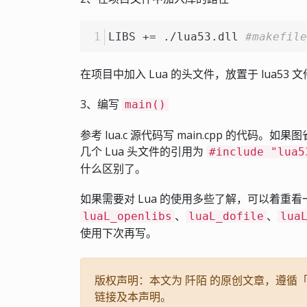
LIBS += ./lua53.dll 
#makefi
在项目中加入 Lua 的头文件，放置于 lua53
3、编写
main()
参考 lua.c 源代码写 main.cpp 的代码。如果
几个 Lua 头文件的引用为
#include "lua5
什么区别了。
如果需要对 Lua 的使用多些了解，可以着重
、
、
luaL_openlibs
luaL_dofile
lua
使用下次再写。
版权声明：本文为 阡陌 的原创文章，遵循「CC
链接及本声明。