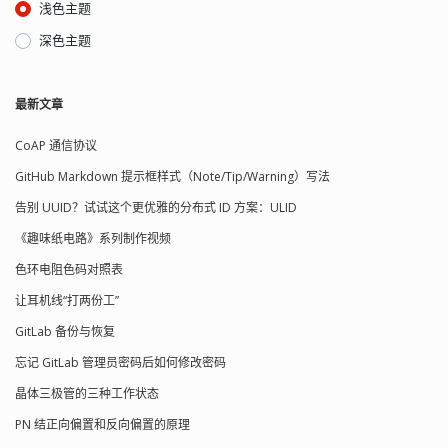
浅色主题
深色主题
最新文章
CoAP 通信协议
GitHub Markdown 提示框样式（Note/Tip/Warning）写法
告别 UUID？试试这个更优雅的分布式 ID 方案：ULID
《趣味纸电路》系列制作视频
色环电阻色码对照表
让耳机线“打两份工”
GitLab 备份与恢复
忘记 GitLab 管理员密码后如何修改密码
晶体三极管的三种工作状态
PN 结正向偏置和反向偏置的原理