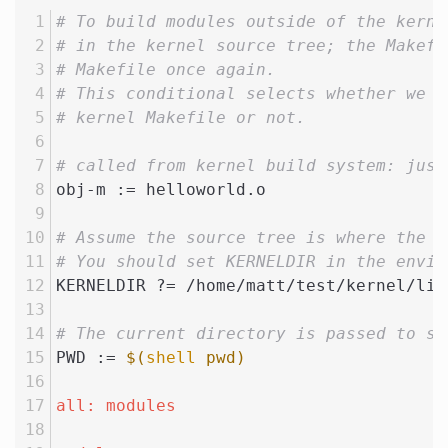
# To build modules outside of the kerne
# in the kernel source tree; the Makefi
# Makefile once again.
# This conditional selects whether we a
# kernel Makefile or not.
# called from kernel build system: just
obj-m := helloworld.o
# Assume the source tree is where the r
# You should set KERNELDIR in the envir
KERNELDIR ?= /home/matt/test/kernel/lin
# The current directory is passed to su
PWD := 
$(
shell
 pwd)
all: modules