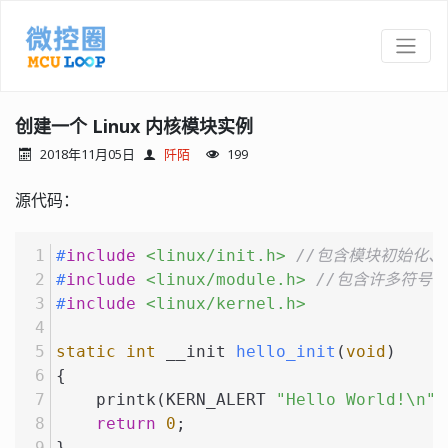
创建一个 Linux 内核模块实例
2018年11月05日
阡陌
199
源代码：
#
include
<linux/init.h>
//包含模块初始化、
#
include
<linux/module.h>
//包含许多符号
#
include
<linux/kernel.h>
static
int
 __init 
hello_init
(
void
)
{
    printk(KERN_ALERT 
"Hello World!\n"
)
return
0
;
} 