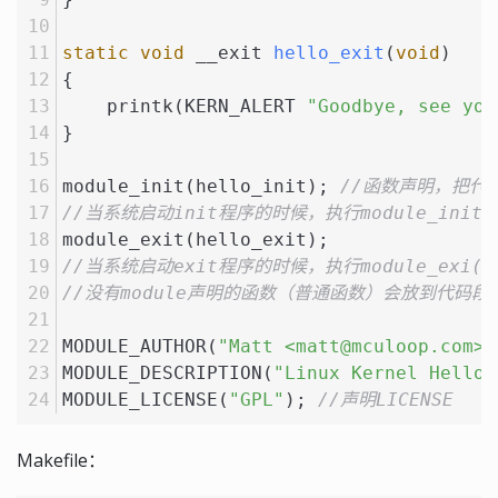
static
void
 __exit 
hello_exit
(
void
)
{
    printk(KERN_ALERT 
"Goodbye, see you
} 
module_init(hello_init); 
//函数声明，把代码
//当系统启动init程序的时候，执行module_init
module_exit(hello_exit);  
//当系统启动exit程序的时候，执行module_exi(
//没有module声明的函数（普通函数）会放到代码段
MODULE_AUTHOR(
"Matt <matt@mculoop.com>"
MODULE_DESCRIPTION(
"Linux Kernel Hello 
MODULE_LICENSE(
"GPL"
); 
//声明LICENSE
Makefile：