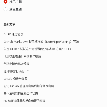
浅色主题
深色主题
最新文章
CoAP 通信协议
GitHub Markdown 提示框样式（Note/Tip/Warning）写法
告别 UUID？试试这个更优雅的分布式 ID 方案：ULID
《趣味纸电路》系列制作视频
色环电阻色码对照表
让耳机线“打两份工”
GitLab 备份与恢复
忘记 GitLab 管理员密码后如何修改密码
晶体三极管的三种工作状态
PN 结正向偏置和反向偏置的原理