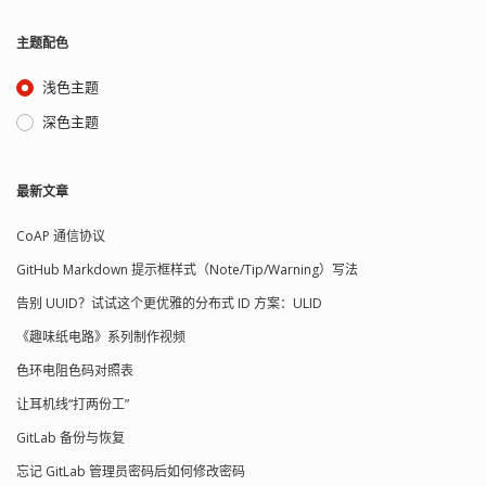
主题配色
浅色主题
深色主题
最新文章
CoAP 通信协议
GitHub Markdown 提示框样式（Note/Tip/Warning）写法
告别 UUID？试试这个更优雅的分布式 ID 方案：ULID
《趣味纸电路》系列制作视频
色环电阻色码对照表
让耳机线“打两份工”
GitLab 备份与恢复
忘记 GitLab 管理员密码后如何修改密码