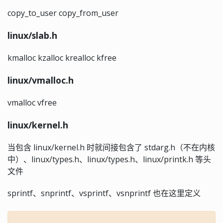
copy_to_user copy_from_user
linux/slab.h
kmalloc kzalloc krealloc kfree
linux/vmalloc.h
vmalloc vfree
linux/kernel.h
当包含 linux/kernel.h 时就间接包含了 stdarg.h（不在内核
中）、linux/types.h、linux/types.h、linux/printk.h 等头
文件
sprintf、snprintf、vsprintf、vsnprintf 也在这里定义