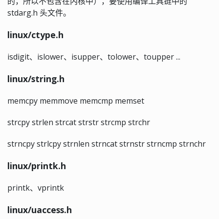
的，所以不包含在内核中），要使用编译工具链中的
stdarg.h 头文件。
linux/ctype.h
isdigit、islower、isupper、tolower、toupper ...
linux/string.h
memcpy memmove memcmp memset
strcpy strlen strcat strstr strcmp strchr
strncpy strlcpy strnlen strncat strnstr strncmp strnchr
linux/printk.h
printk、vprintk
linux/uaccess.h