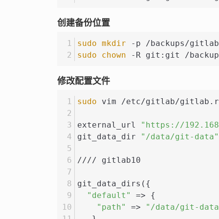
创建备份位置
sudo
mkdir
 -p /backups/gitlab
sudo
chown
 -R git:git /backup
修改配置文件
sudo
 vim /etc/gitlab/gitlab.r
external_url 
"https://192.168
git_data_dir 
"/data/git-data"
//// gitlab10
git_data_dirs({
"default"
 => {
"path"
 => 
"/data/git-data
   }