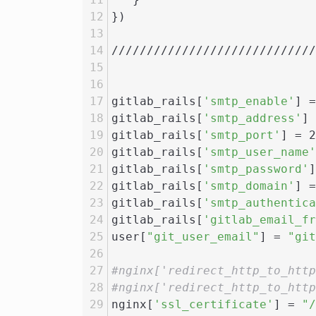
})
/////////////////////////////
gitlab_rails[
'smtp_enable'
] =
gitlab_rails[
'smtp_address'
] 
gitlab_rails[
'smtp_port'
] = 2
gitlab_rails[
'smtp_user_name'
gitlab_rails[
'smtp_password'
]
gitlab_rails[
'smtp_domain'
] =
gitlab_rails[
'smtp_authentica
gitlab_rails[
'gitlab_email_fr
user[
"git_user_email"
] = 
"git
#nginx['redirect_http_to_ht
#nginx['redirect_http_to_http
nginx[
'ssl_certificate'
] = 
"/