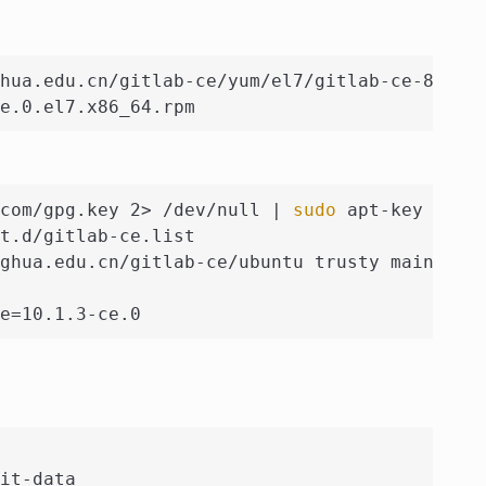
hua.edu.cn/gitlab-ce/yum/el7/gitlab-ce-8.5.1
e.0.el7.x86_64.rpm
com/gpg.key 2> /dev/null | 
sudo
 apt-key add 
t.d/gitlab-ce.list
ghua.edu.cn/gitlab-ce/ubuntu trusty main
e=10.1.3-ce.0
it-data