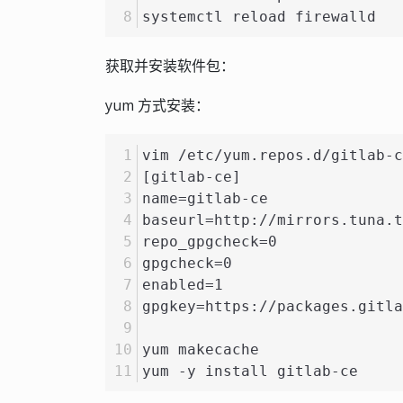
systemctl reload firewalld
获取并安装软件包：
yum 方式安装：
vim /etc/yum.repos.d/gitlab-c
[gitlab-ce]
name=gitlab-ce
baseurl=http://mirrors.tuna.t
repo_gpgcheck=0
gpgcheck=0
enabled=1
gpgkey=https://packages.gitla
yum makecache
yum -y install gitlab-ce