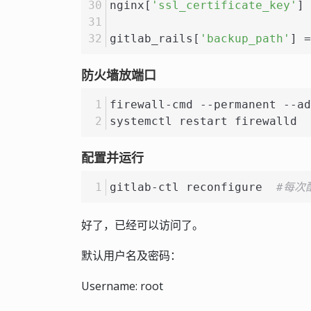
nginx[
'ssl_certificate_key'
] 
gitlab_rails[
'backup_path'
] =
防火墙放端口
firewall-cmd --permanent --ad
systemctl restart firewalld
配置并运行
gitlab-ctl reconfigure  
#每次
好了，已经可以访问了。
默认用户名及密码：
Username: root