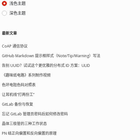
浅色主题
深色主题
最新文章
CoAP 通信协议
GitHub Markdown 提示框样式（Note/Tip/Warning）写法
告别 UUID？试试这个更优雅的分布式 ID 方案：ULID
《趣味纸电路》系列制作视频
色环电阻色码对照表
让耳机线“打两份工”
GitLab 备份与恢复
忘记 GitLab 管理员密码后如何修改密码
晶体三极管的三种工作状态
PN 结正向偏置和反向偏置的原理