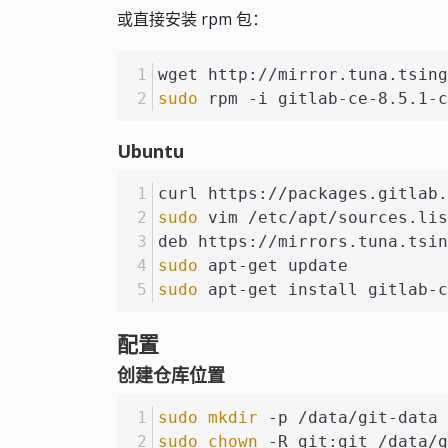
或直接安装 rpm 包：
wget http://mirror.tuna.tsing
sudo
 rpm -i gitlab-ce-8.5.1-c
Ubuntu
curl https://packages.gitlab.
sudo
 vim /etc/apt/sources.lis
deb https://mirrors.tuna.tsin
sudo
 apt-get update
sudo
 apt-get install gitlab-c
配置
创建仓库位置
sudo
mkdir
 -p /data/git-data
sudo
chown
 -R git:git /data/g