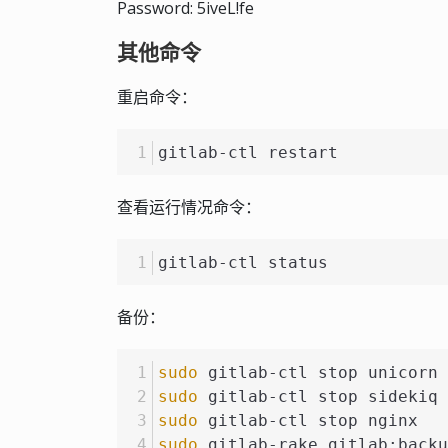
Password: 5iveL!fe
其他命令
重启命令：
gitlab-ctl restart
查看运行情况命令：
gitlab-ctl status
备份：
sudo
 gitlab-ctl stop unicorn
sudo
 gitlab-ctl stop sidekiq
sudo
 gitlab-ctl stop nginx
sudo
 gitlab-rake gitlab:backu