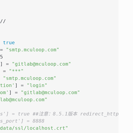
//
 
true
= 
"smtp.mculoop.com"
5
] = 
"gitlab@mculoop.com"
 = 
"***"
 
"smtp.mculoop.com"
tion'
] = 
"login"
om'
] = 
"gitlab@mculoop.com"
lab@mculoop.com"
tps'] = true ##注意：8.5.1版本 redirect_http_to
s_port'] = 8888
data/ssl/localhost.crt"