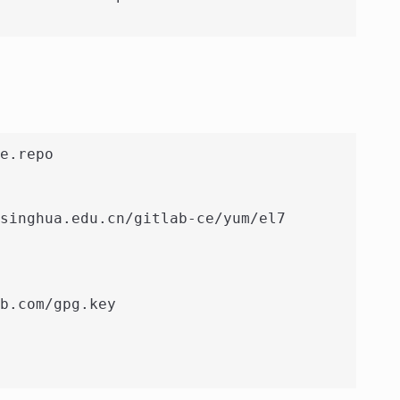
e.repo
singhua.edu.cn/gitlab-ce/yum/el7
b.com/gpg.key