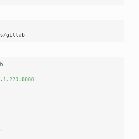
s/gitlab
b
.1.223:8888"
"