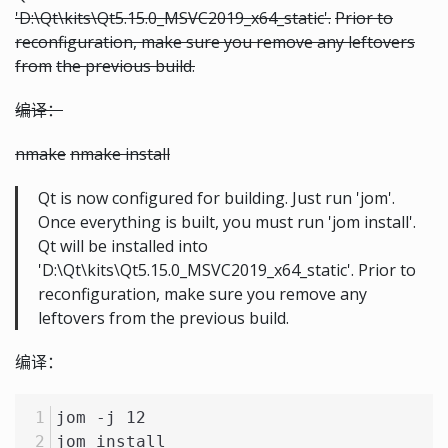
'D:\Qt\kits\Qt5.15.0_MSVC2019_x64_static'.
Prior to
reconfiguration, make sure you remove any leftovers
from
the previous build.
编译：
nmake
nmake install
Qt is now configured for building. Just run 'jom'.
Once everything is built, you must run 'jom install'.
Qt will be installed into
'D:\Qt\kits\Qt5.15.0_MSVC2019_x64_static'. Prior to
reconfiguration, make sure you remove any
leftovers from the previous build.
编译：
jom -j 12
jom install