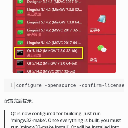
configure -opensource -confirm-license 
配置完后提示：
Qt is now configured for building. Just run
'mingw32-make'. Once everything is built, you must
run 'mingw32-make install'. Qt will be installed into