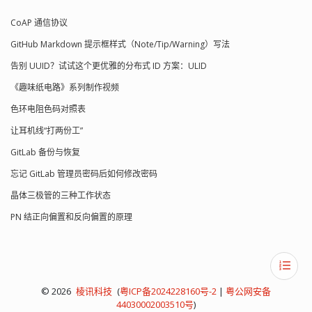
CoAP 通信协议
GitHub Markdown 提示框样式（Note/Tip/Warning）写法
告别 UUID？试试这个更优雅的分布式 ID 方案：ULID
《趣味纸电路》系列制作视频
色环电阻色码对照表
让耳机线“打两份工”
GitLab 备份与恢复
忘记 GitLab 管理员密码后如何修改密码
晶体三极管的三种工作状态
PN 结正向偏置和反向偏置的原理
© 2026
棱讯科技
(
粤ICP备2024228160号-2
|
粤公网安备
44030002003510号
)