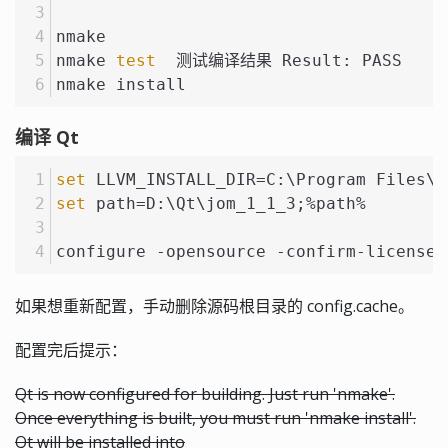
nmake
nmake 
test
  测试编译结果 Result: PASS
nmake install
编译 Qt
set
 LLVM_INSTALL_DIR=C:\Program Files\L
set
 path=D:\Qt\jom_1_1_3;%path%
configure -opensource -confirm-license 
如果想重新配置，手动删除源码根目录的 config.cache。
配置完后提示：
Qt is now configured for building. Just run 'nmake'.
Once everything is built, you must run 'nmake install'.
Qt will be installed into