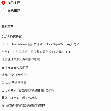
浅色主题
深色主题
最新文章
CoAP 通信协议
GitHub Markdown 提示框样式（Note/Tip/Warning）写法
告别 UUID？试试这个更优雅的分布式 ID 方案：ULID
《趣味纸电路》系列制作视频
色环电阻色码对照表
让耳机线“打两份工”
GitLab 备份与恢复
忘记 GitLab 管理员密码后如何修改密码
晶体三极管的三种工作状态
PN 结正向偏置和反向偏置的原理