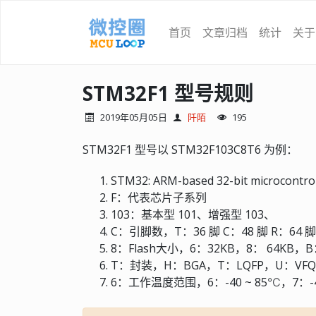
首页
文章归档
统计
关于
STM32F1 型号规则
2019年05月05日
阡陌
195
STM32F1 型号以 STM32F103C8T6 为例：
STM32: ARM-based 32-bit microcontrol
F：代表芯片子系列
103：基本型 101、增强型 103、
C：引脚数，T：36 脚 C：48 脚 R：64 脚 
8：Flash大小，6：32KB，8： 64KB，B
T：封装，H：BGA，T：LQFP，U：VFQ
6：工作温度范围，6：-40 ~ 85℃，7：-4