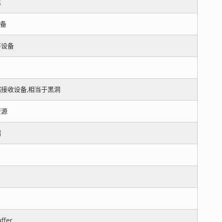
驱
设备
环设备
接收设备,相当于黑洞
资源
端
ffer