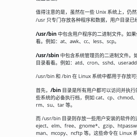
值得注意的是，虽然在一些 Unix 系统上，仍然把 
/usr 只专门存放各种程序和数据，用户目录
/usr/bin
中包含用户程序的二进制文件。如
看。例如：at、awk、cc、less、scp。
/usr/sbin
中包含系统管理员的二进制文件。
目录看看。例如：atd、cron、sshd、useradd、
/usr/bin 和 /bin 在 Linux 系统中
/bin
首先，
目录是所有用户都可以访问并执行
些系统的必备执行档，例如 cat、cp、chmod、df、
rm、su、tar 等。
而 /usr/bin 目录则存放一些用户安装的软件的运行
eject、elm、free、gnome*、gzip、htpass
man、mcopy、ncftp 等。这些命令在 Li