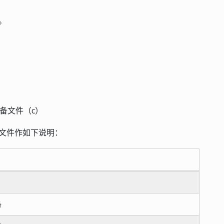
区。
备文件（c）
备文件作如下说明：
备