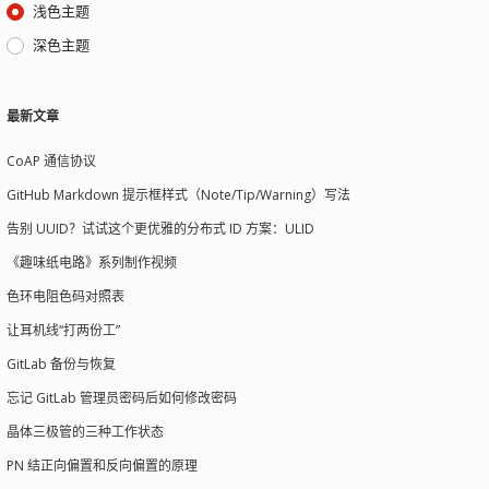
浅色主题
深色主题
最新文章
CoAP 通信协议
GitHub Markdown 提示框样式（Note/Tip/Warning）写法
告别 UUID？试试这个更优雅的分布式 ID 方案：ULID
《趣味纸电路》系列制作视频
色环电阻色码对照表
让耳机线“打两份工”
GitLab 备份与恢复
忘记 GitLab 管理员密码后如何修改密码
晶体三极管的三种工作状态
PN 结正向偏置和反向偏置的原理