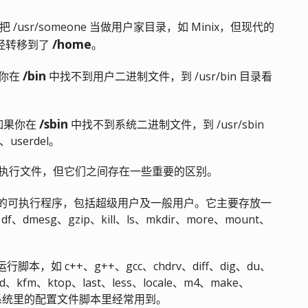
/usr/someone 当做用户家目录，如 Minix，但现代的
/home
已经转移到了
。
/bin
果你在
中找不到用户二进制文件，到 /usr/bin 目录看
/sbin
如果你在
中找不到系统二进制文件，到 /usr/sbin
userdel。
都用于存放可执行文件，但它们之间存在一些重要的区别。
的可执行程序，包括超级用户及一般用户。它主要存放一
dmesg、gzip、kill、ls、mkdir、more、mount、
脚本，如 c++、g++、gcc、chdrv、diff、dig、du、
wd、kfm、ktop、last、less、locale、m4、make、
nux 系统里的配置文件脚本里经常用到。