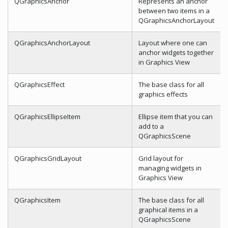
QGraphicsAnchor
Represents an anchor
between two items in a
QGraphicsAnchorLayout
QGraphicsAnchorLayout
Layout where one can
anchor widgets together
in Graphics View
QGraphicsEffect
The base class for all
graphics effects
QGraphicsEllipseItem
Ellipse item that you can
add to a
QGraphicsScene
QGraphicsGridLayout
Grid layout for
managing widgets in
Graphics View
QGraphicsItem
The base class for all
graphical items in a
QGraphicsScene