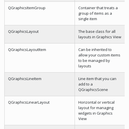
QGraphicsItemGroup
Container that treats a
group of items as a
single item
QGraphicsLayout
The base class for all
layouts in Graphics View
QGraphicsLayoutItem
Can be inherited to
allow your custom items
to be managed by
layouts
QGraphicsLineItem
Line item that you can
add to a
QGraphicsScene
QGraphicsLinearLayout
Horizontal or vertical
layout for managing
widgets in Graphics
View