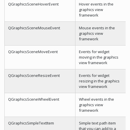
QGraphicsSceneHoverEvent
Hover events in the
graphics view
framework
QGraphicsSceneMouseEvent
Mouse events in the
graphics view
framework
QGraphicsSceneMoveEvent
Events for widget
moving in the graphics
view framework
QGraphicsSceneResizeEvent
Events for widget
resizing in the graphics
view framework
QGraphicsSceneWheelEvent
Wheel events in the
graphics view
framework
QGraphicsSimpleTextItem
Simple text path item
that you can add to a