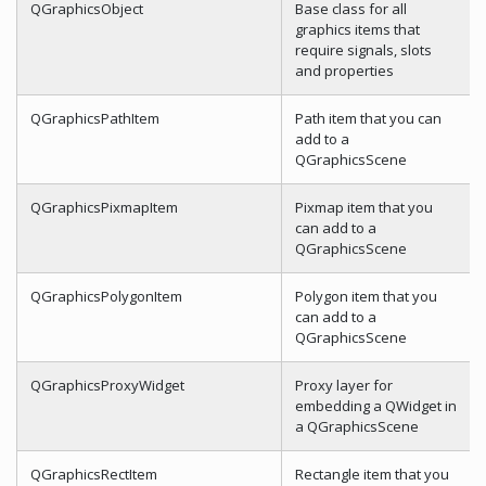
QGraphicsObject
Base class for all
graphics items that
require signals, slots
and properties
QGraphicsPathItem
Path item that you can
add to a
QGraphicsScene
QGraphicsPixmapItem
Pixmap item that you
can add to a
QGraphicsScene
QGraphicsPolygonItem
Polygon item that you
can add to a
QGraphicsScene
QGraphicsProxyWidget
Proxy layer for
embedding a QWidget in
a QGraphicsScene
QGraphicsRectItem
Rectangle item that you