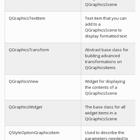
QGraphicsScene
QGraphicsTextItem
Text item that you can
add to a
QGraphicsScene to
display formatted text
QGraphicsTransform
Abstract base class for
building advanced
transformations on
QGraphicsItems
QGraphicsView
Widget for displaying
the contents of a
QGraphicsScene
QGraphicsWidget
The base class for all
widget items in a
QGraphicsScene
QStyleOptionGraphicsItem
Used to describe the
parameters needed to