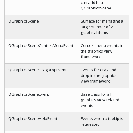
can add to a
QGraphicsScene
QGraphicsScene
Surface for managing a
large number of 2D
graphical items
QGraphicsSceneContextMenuEvent
Context menu events in
the graphics view
framework
QGraphicsSceneDragDropEvent
Events for drag and
drop in the graphics
view framework
QGraphicsSceneEvent
Base class for all
graphics view related
events
QGraphicsSceneHelpEvent
Events when a tooltip is
requested