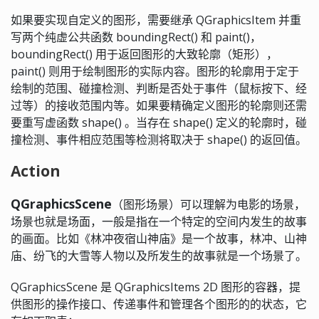
如果要实现自定义的图形，需要继承 QGraphicsItem 并重
写两个纯虚公共函数 boundingRect() 和 paint()，
boundingRect() 用于返回图形的大致轮廓（矩形），
paint() 则用于绘制图形的实际内容。图形的轮廓用于定于
绘制的范围、碰撞检测、判断是否处于事件（鼠标按下、经
过等）的接收范围内等。如果要精确定义图形的轮廓则还需
要重写虚函数 shape() 。当存在 shape() 定义的轮廓时，碰
撞检测、事件相应范围等检测将取决于 shape() 的返回值。
Action
QGraphicsScene
（图形场景）可以理解为电影的场景，
场景也就是场面，一般是指在一个特定的空间内发生的故事
的画面。比如《林冲夜宿山神庙》是一个故事，林冲、山神
庙、纷飞的大雪等人物以及所发生的故事就是一个场景了。
QGraphicsScene 是 QGraphicsItems 2D 图形的容器，提
供图形的操作接口、传递事件和管理各个图形的的状态，它